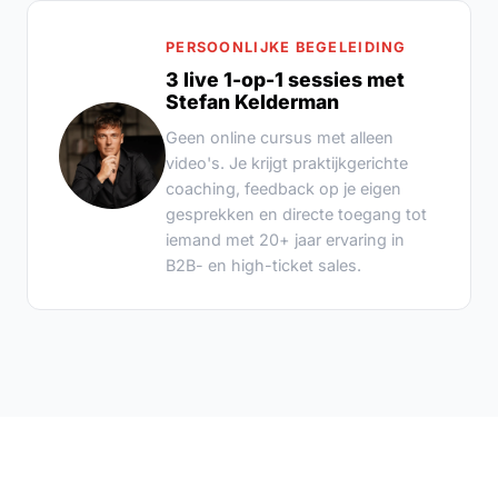
PERSOONLIJKE BEGELEIDING
3 live 1-op-1 sessies met
Stefan Kelderman
Geen online cursus met alleen
video's. Je krijgt praktijkgerichte
coaching, feedback op je eigen
gesprekken en directe toegang tot
iemand met 20+ jaar ervaring in
B2B- en high-ticket sales.