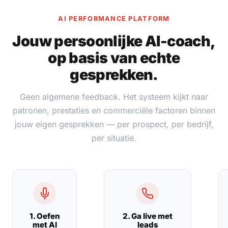
AI PERFORMANCE PLATFORM
Jouw persoonlijke AI-coach,
op basis van echte
gesprekken.
Geen algemene feedback. Het systeem kijkt naar
patronen, prestaties en commerciële factoren binnen
jouw eigen gesprekken — per prospect, per bedrijf,
per situatie.
1. Oefen
2. Ga live met
met AI
leads