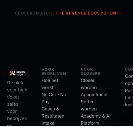
CLOSERSMATCH.
THE REVENUE ECOSYSTEM.
VOOR
VOOR
CO
BEDRIJVEN
CLOSERS
Con
Hoe het
Closer
Dé plek
op
werkt
worden
voor high
Par
No Cure No
Appointment
ticket
Lin
Pay
Setter
sales,
Ins
Cases &
worden
voor
Resultaten
Academy & AI
bedrijven
Intake
Platform
en
starten
Over
closers.