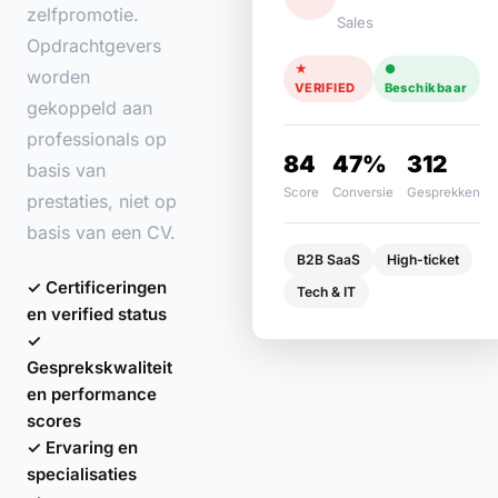
zelfpromotie.
Sales
Opdrachtgevers
★
●
worden
VERIFIED
Beschikbaar
gekoppeld aan
professionals op
84
47%
312
basis van
Score
Conversie
Gesprekken
prestaties, niet op
basis van een CV.
B2B SaaS
High-ticket
✓ Certificeringen
Tech & IT
en verified status
✓
Gesprekskwaliteit
en performance
scores
✓ Ervaring en
specialisaties