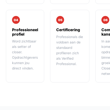
04
05
06
Professioneel
Certificering
Com
profiel
kan
Professionals die
Word zichtbaar
In a
voldoen aan de
als setter of
kome
standaard
closer.
opdr
profileren zich
Opdrachtgevers
binne
als Verified
kunnen jou
groe
Professional.
direct vinden.
Clos
netw