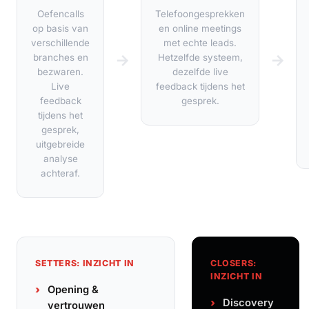
Oefencalls
Telefoongesprekken
op basis van
en online meetings
verschillende
met echte leads.
→
→
branches en
Hetzelfde systeem,
bezwaren.
dezelfde live
Live
feedback tijdens het
feedback
gesprek.
tijdens het
gesprek,
uitgebreide
analyse
achteraf.
SETTERS: INZICHT IN
CLOSERS:
INZICHT IN
Opening &
Discovery
vertrouwen