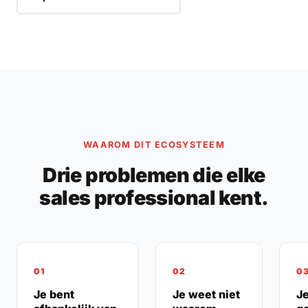
WAAROM DIT ECOSYSTEEM
Drie problemen die elke
sales professional kent.
01
02
0
Je bent
Je weet niet
J