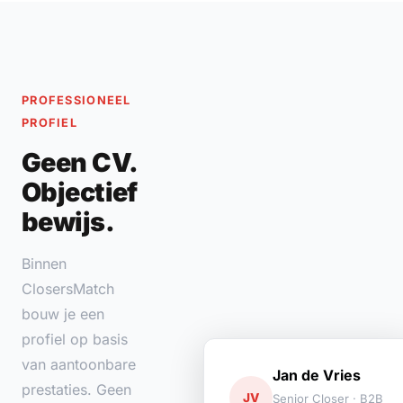
PROFESSIONEEL
PROFIEL
Geen CV.
Objectief
bewijs.
Binnen
ClosersMatch
bouw je een
profiel op basis
van aantoonbare
Jan de Vries
prestaties. Geen
JV
Senior Closer · B2B