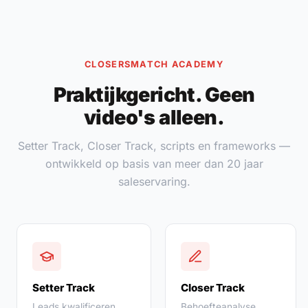
CLOSERSMATCH ACADEMY
Praktijkgericht. Geen
video's alleen.
Setter Track, Closer Track, scripts en frameworks —
ontwikkeld op basis van meer dan 20 jaar
saleservaring.
Setter Track
Closer Track
Leads kwalificeren,
Behoefteanalyse,