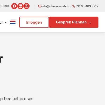
info@closersmatch.nl
+31 6 3483 5912
G ONS:
Inloggen
Gesprek Plannen →
tch
▾
▾
r
ap hoe het proces