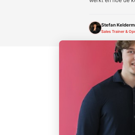
werkt en hoe de k
Stefan Kelder
Sales Trainer & Op