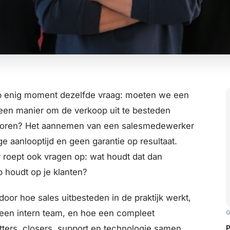
op enig moment dezelfde vraag: moeten we een
een manier om de verkoop uit te besteden
el horen? Het aannemen van een salesmedewerker
ge aanlooptijd en geen garantie op resultaat.
ar roept ook vragen op: wat houdt dat dan
ip houdt op je klanten?
 door hoe sales uitbesteden in de praktijk werkt,
t een intern team, en hoe een compleet
ters, closers, support en technologie samen
P