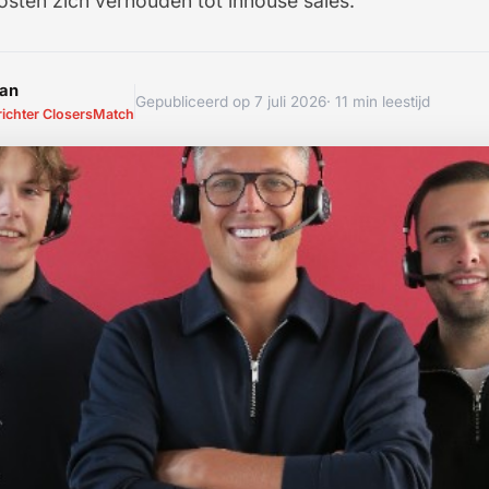
osten zich verhouden tot inhouse sales.
man
Gepubliceerd op 7 juli 2026
· 11 min leestijd
richter ClosersMatch