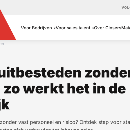
VOL
Voor Bedrijven
Voor sales talent
Over ClosersMa
▾
▾
ven
 uitbesteden zonde
: zo werkt het in de
jk
 zonder vast personeel en risico? Ontdek stap voor st