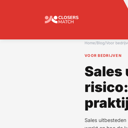
Home
/
Blog
/
Voor bedrij
VOOR BEDRIJVEN
Sales
risico
prakti
Sales uitbesteden