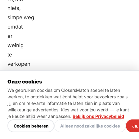
niets,
simpelweg
omdat
er
weinig
te
verkopen
valt
Onze cookies
en
We gebruiken cookies om ClosersMatch soepel te laten
dus
werken, te ontdekken wat écht helpt voor bezoekers zoals
weinig
jij, en om relevante informatie te laten zien in plaats van
willekeurige advertenties. Kies wat voor jou werkt — je kunt
commissie
je keuze altijd weer aanpassen.
Bekijk ons Privacybeleid
wordt
Cookies beheren
Alleen noodzakelijke cookies
Ja,
uitgekeerd.
In