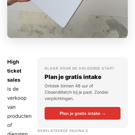
High
KLAAR VOOR DE VOLGENDE STAP?
ticket
Plan je gratis intake
sales
Ontdek binnen 48 uur of
is de
ClosersMatch bij je past. Zonder
verkoop
verplichtingen.
van
Plan je gratis intake →
producten
of
GERELATEERDE PAGINA'S
diensten