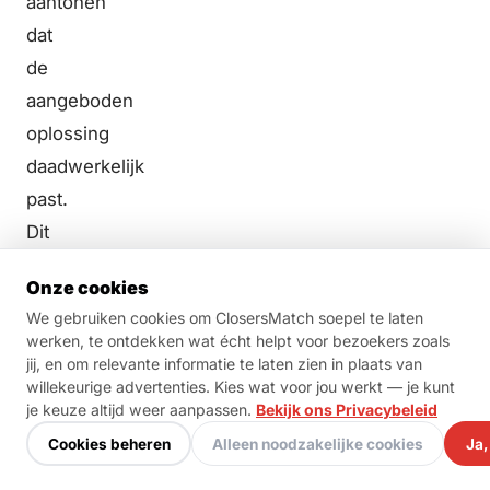
aantonen
dat
de
aangeboden
oplossing
daadwerkelijk
past.
Dit
vraagt
Onze cookies
om
We gebruiken cookies om ClosersMatch soepel te laten
vragen
werken, te ontdekken wat écht helpt voor bezoekers zoals
stellen
jij, en om relevante informatie te laten zien in plaats van
willekeurige advertenties. Kies wat voor jou werkt — je kunt
en
je keuze altijd weer aanpassen.
Bekijk ons Privacybeleid
luisteren,
Cookies beheren
Alleen noodzakelijke cookies
Ja,
niet